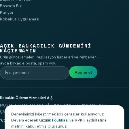
Basında Biz
Kariyer
Kobaküs Uygulaması
AÇIK BANKACILIK GÜNDEMINI
KAÇIRMAYIN
Ürün güncellemeleri, regülasyon haberleri ve rehberler —
ayda birkaç e-posta, spam yok.
Abone ol
Kobaküs Ödeme Hizmetleri A.Ş
MUSTAFA KEMAL MAHALLESİ DUMLUPINAR BLV. NO: 280 G/117
ÇANKAYA/ANKARA
Deneyiminizi iyileştirmek için çerezler kullanıyoruz.
Devam ederek
Gizlilik Politikası
ve KVKK aydınlatma
7/24 Destek
:
+90 312 499 3695
·
iletisim@kobakus.com
metnini kabul etmiş olursunuz.