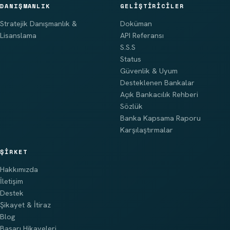
DANIŞMANLIK
GELIŞTIRICILER
Stratejik Danışmanlık &
Doküman
Lisanslama
API Referansı
S.S.S
Status
Güvenlik & Uyum
Desteklenen Bankalar
Açık Bankacılık Rehberi
Sözlük
Banka Kapsama Raporu
Karşılaştırmalar
ŞIRKET
Hakkımızda
İletişim
Destek
Şikayet & İtiraz
Blog
Başarı Hikayeleri