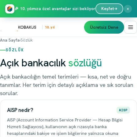
×
🎉 10. yılımıza özel avantajlar sizi bekliyor
Keşfet
Ücretsiz Dene
10. yıl
Ana Sayfa
›
Sözlük
SÖZLÜK
Açık bankacılık
sözlüğü
Açık bankacılığın temel terimleri — kısa, net ve doğru
tanımlar. Her terim için detaylı açıklama ve sık sorulan
sorular.
AISP nedir?
AISP
AISP (Account Information Service Provider — Hesap Bilgisi
Hizmeti Sağlayıcısı), kullanıcının açık rızasıyla banka
hesaplarındaki bakiye ve işlem bilgilerine yalnızca okuma