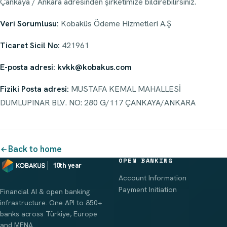
Çankaya / Ankara adresinden şirketimize bildirebilirsiniz.
Veri Sorumlusu:
Kobaküs Ödeme Hizmetleri A.Ş
Ticaret Sicil No:
421961
E-posta adresi:
kvkk@kobakus.com
Fiziki Posta adresi:
MUSTAFA KEMAL MAHALLESİ
DUMLUPINAR BLV. NO: 280 G/117 ÇANKAYA/ANKARA
Back to home
OPEN BANKING
10th year
Account Information
Payment Initiation
Financial AI & open banking
infrastructure. One API to 850+
banks across Türkiye, Europe
and MENA.