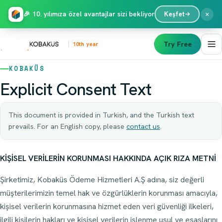
×
🎉 10. yılımıza özel avantajlar sizi bekliyor
Keşfet
Try Free
10th year
KOBAKÜS
Explicit Consent Text
This document is provided in Turkish, and the Turkish text
prevails. For an English copy, please
contact us
.
KİŞİSEL VERİLERİN KORUNMASI HAKKINDA AÇIK RIZA METNİ
Şirketimiz, Kobaküs Ödeme Hizmetleri A.Ş adına, siz değerli
müşterilerimizin temel hak ve özgürlüklerin korunması amacıyla,
kişisel verilerin korunmasına hizmet eden veri güvenliği ilkeleri,
ilgili kişilerin hakları ve kişisel verilerin işlenme usul ve esaslarını