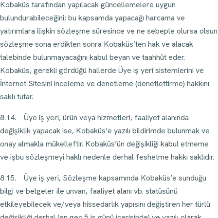
Kobaküs tarafından yapılacak güncellemelere uygun
bulundurabileceğini; bu kapsamda yapacağı harcama ve
yatırımlara ilişkin sözleşme süresince ve ne sebeple olursa olsun
sözleşme sona erdikten sonra Kobaküs’ten hak ve alacak
talebinde bulunmayacağını kabul beyan ve taahhüt eder.
Kobaküs, gerekli gördüğü hallerde Üye iş yeri sistemlerini ve
İnternet Sitesini inceleme ve denetleme (denetlettirme) hakkını
saklı tutar.
8.14. Üye iş yeri, ürün veya hizmetleri, faaliyet alanında
değişiklik yapacak ise, Kobaküs’e yazılı bildirimde bulunmak ve
onay almakla mükelleftir. Kobaküs’ün değişikliği kabul etmeme
ve işbu sözleşmeyi haklı nedenle derhal feshetme hakkı saklıdır.
8.15. Üye iş yeri, Sözleşme kapsamında Kobaküs’e sunduğu
bilgi ve belgeler ile unvan, faaliyet alanı vb. statüsünü
etkileyebilecek ve/veya hissedarlık yapısını değiştiren her türlü
değişikliği derhal (en geç 5 iş günü içerisinde) ve yazılı olarak