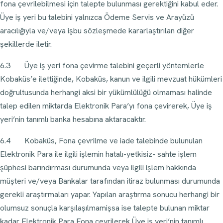
fona çevrilebilmesi için talepte bulunması gerektiğini kabul eder.
Üye iş yeri bu talebini yalnızca Ödeme Servis ve Arayüzü
aracılığıyla ve/veya işbu sözleşmede kararlaştırılan diğer
şekillerde iletir.
6.3 Üye iş yeri fona çevirme talebini geçerli yöntemlerle
Kobaküs’e ilettiğinde, Kobaküs, kanun ve ilgili mevzuat hükümleri
doğrultusunda herhangi aksi bir yükümlülüğü olmaması halinde
talep edilen miktarda Elektronik Para’yı fona çevirerek, Üye iş
yeri’nin tanımlı banka hesabına aktaracaktır.
6.4 Kobaküs, Fona çevrilme ve iade talebinde bulunulan
Elektronik Para ile ilgili işlemin hatalı-yetkisiz- sahte işlem
şüphesi barındırması durumunda veya ilgili işlem hakkında
müşteri ve/veya Bankalar tarafından itiraz bulunması durumunda
gerekli araştırmaları yapar. Yapılan araştırma sonucu herhangi bir
olumsuz sonuçla karşılaşılmamişsa ise talepte bulunan miktar
kadar Elektronik Para Fona çevrilerek Üye iş yeri’nin tanımlı