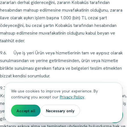
zararları derhal gidereceğini, zararın Kobaküs tarafından
hesabından mahsup edilmesine muvafakatinin olduğunu, zarara
ilave olarak aykırı işlem başına 1.000 (bin) TL cezai şart
ödeyeceğini, bu cezai şartın Kobaküs tarafından hesabından
mahsup edilmesine muvafakatinin olduğunu kabul beyan ve
taahhüt eder.
9.6. Üye iş yeri Ürün veya hizmetlerinin tam ve ayıpsız olarak
sunulmasından ve yerine getirilmesinden, ürün veya hizmetle
birlikte sunulması gereken fatura ve belgeleri teslim etmekten
bizzat kendisi sorumludur.
9.7. Kobaküs’ün Müşteri veya diğer üçüncü kişiler tarafından
We use cookies to improve your experience. By
Kobaküs’e yöneltilecek her türlü iddia, talep, şikayet ve davadan,
continuing you accept our
Privacy Policy
.
neticede verilecek yargı kararlarından kaynaklı sorumluluk Üye iş
Accept all
Necessary only
yeri’ne aittir. Kobaküs zarar tehlikesi halinde Üye iş yeri’ne
göndereceği bedellerden muhtemel zarara karşılık gelecek
miktarını askıya alma ve teminaten uhdesinde bulundurma hak ve