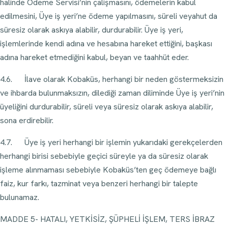
halinde Ödeme Servisi’nin çalişmasını, ödemelerin kabul
edilmesini, Üye iş yeri’ne ödeme yapılmasını, süreli veyahut da
süresiz olarak askıya alabilir, durdurabilir. Üye iş yeri,
işlemlerinde kendi adına ve hesabına hareket ettiğini, başkası
adına hareket etmediğini kabul, beyan ve taahhüt eder.
4.6. İlave olarak Kobaküs, herhangi bir neden göstermeksizin
ve ihbarda bulunmaksızın, dilediği zaman diliminde Üye iş yeri’nin
üyeliğini durdurabilir, süreli veya süresiz olarak askıya alabilir,
sona erdirebilir.
4.7. Üye iş yeri herhangi bir işlemin yukarıdaki gerekçelerden
herhangi birisi sebebiyle geçici süreyle ya da süresiz olarak
işleme alınmaması sebebiyle Kobaküs’ten geç ödemeye bağlı
faiz, kur farkı, tazminat veya benzeri herhangi bir talepte
bulunamaz.
MADDE 5- HATALI, YETKİSİZ, ŞÜPHELİ İŞLEM, TERS İBRAZ