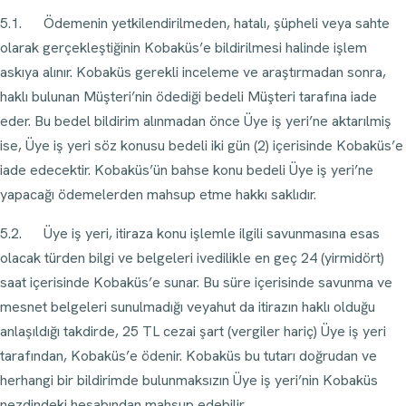
5.1. Ödemenin yetkilendirilmeden, hatalı, şüpheli veya sahte
olarak gerçekleştiğinin Kobaküs’e bildirilmesi halinde işlem
askıya alınır. Kobaküs gerekli inceleme ve araştırmadan sonra,
haklı bulunan Müşteri’nin ödediği bedeli Müşteri tarafına iade
eder. Bu bedel bildirim alınmadan önce Üye iş yeri’ne aktarılmiş
ise, Üye iş yeri söz konusu bedeli iki gün (2) içerisinde Kobaküs’e
iade edecektir. Kobaküs’ün bahse konu bedeli Üye iş yeri’ne
yapacağı ödemelerden mahsup etme hakkı saklıdır.
5.2. Üye iş yeri, itiraza konu işlemle ilgili savunmasına esas
olacak türden bilgi ve belgeleri ivedilikle en geç 24 (yirmidört)
saat içerisinde Kobaküs’e sunar. Bu süre içerisinde savunma ve
mesnet belgeleri sunulmadığı veyahut da itirazın haklı olduğu
anlaşıldığı takdirde, 25 TL cezai şart (vergiler hariç) Üye iş yeri
tarafından, Kobaküs’e ödenir. Kobaküs bu tutarı doğrudan ve
herhangi bir bildirimde bulunmaksızın Üye iş yeri’nin Kobaküs
nezdindeki hesabından mahsup edebilir.