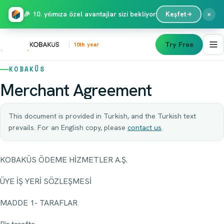
×
🎉 10. yılımıza özel avantajlar sizi bekliyor
Keşfet
Try Free
10th year
KOBAKÜS
Merchant Agreement
This document is provided in Turkish, and the Turkish text
prevails. For an English copy, please
contact us
.
KOBAKÜS ÖDEME HİZMETLER A.Ş.
ÜYE İŞ YERİ SÖZLEŞMESİ
MADDE 1- TARAFLAR