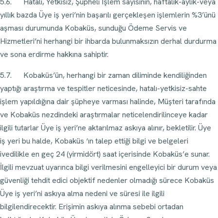
5.6. Hatalı, Yetkisiz, Şüpheli İşlem sayısının, haftalık-aylık-veya
yıllık bazda Üye iş yeri’nin başarılı gerçekleşen işlemlerin %3’ünü
aşması durumunda Kobaküs, sunduğu Ödeme Servis ve
Hizmetleri’ni herhangi bir ihbarda bulunmaksızın derhal durdurma
ve sona erdirme hakkına sahiptir.
5.7. Kobaküs’ün, herhangi bir zaman diliminde kendiliğinden
yaptığı araştırma ve tespitler neticesinde, hatalı-yetkisiz-sahte
işlem yapıldığına dair şüpheye varması halinde, Müşteri tarafında
ve Kobaküs nezdindeki araştırmalar neticelendirilinceye kadar
ilgili tutarlar Üye iş yeri’ne aktarılmaz askıya alınır, bekletilir. Üye
iş yeri bu halde, Kobaküs ‘ın talep ettiği bilgi ve belgeleri
ivedilikle en geç 24 (yirmidört) saat içerisinde Kobaküs’e sunar.
İlgili mevzuat uyarınca bilgi verilmesini engelleyici bir durum veya
güvenliği tehdit edici objektif nedenler olmadığı sürece Kobaküs
Üye iş yeri’ni askıya alma nedeni ve süresi ile ilgili
bilgilendirecektir. Erişimin askıya alınma sebebi ortadan