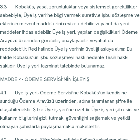
3.3. Kobaküs, yasal zorunluluklar veya sistemsel gereklilikler
sebebiyle, Üye iş yeri’ne bilgi vermek suretiyle işbu sözleşme ve
eklerinin mevcut maddelerini revize edebilir veyahut da yeni
maddeler ihdas edebilir. Üye iş yeri, yapılan değişiklikleri Ödeme
Arayüzü üzerinden görebilir, onaylayabilir veyahut da
reddedebilir. Red halinde Üye iş yeri’nin üyeliği askıya alınır. Bu
halde Kobaküs’ün işbu sözleşmeyi haklı nedenle fesih hakkı
saklıdır. Üye iş yeri tazminat talebinde bulunamaz.
MADDE 4- ÖDEME SERVİSİ’NİN İŞLEYİŞİ
4.1. Üye iş yeri, Ödeme Servisi’ne Kobaküs’ün kendisine
sunduğu Ödeme Arayüzü üzerinden, adına tanımlanan şifre ile
ulaşabilecektir. Şifre Üye iş yeri’ne özeldir. Üye iş yeri şifresini ve
kullanım bilgilerini gizli tutmak, güvenliğini sağlamak ve yetkili
olmayan şahıslarla paylaşmamakla mükelleftir.
4.2. Üye iş yeri, Şifre’sinin yetkisiz üçüncü şahısların eline